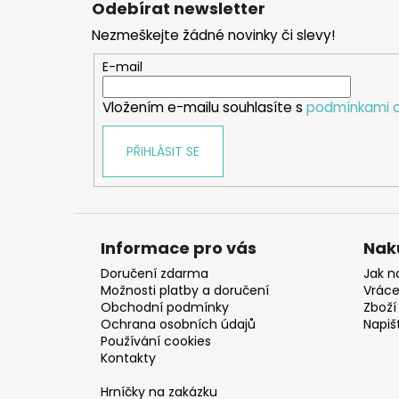
Odebírat newsletter
p
Nezmeškejte žádné novinky či slevy!
a
t
E-mail
í
Vložením e-mailu souhlasíte s
podmínkami o
PŘIHLÁSIT SE
Informace pro vás
Nak
Doručení zdarma
Jak n
Možnosti platby a doručení
Vráce
Obchodní podmínky
Zboží 
Ochrana osobních údajů
Napiš
Používání cookies
Kontakty
Hrníčky na zakázku