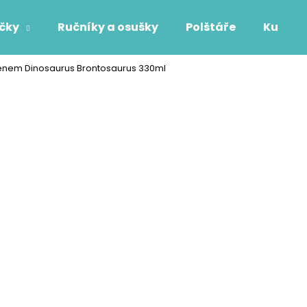
áčky
Ručníky a osušky
Polštáře
Kuchyň
jménem Dinosaurus Brontosaurus 330ml
Co potřebujete najít?
HLEDAT
Doporučujeme