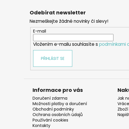
Z
á
Odebírat newsletter
p
Nezmeškejte žádné novinky či slevy!
a
t
E-mail
í
Vložením e-mailu souhlasíte s
podmínkami o
PŘIHLÁSIT SE
Informace pro vás
Nak
Doručení zdarma
Jak n
Možnosti platby a doručení
Vráce
Obchodní podmínky
Zboží 
Ochrana osobních údajů
Napiš
Používání cookies
Kontakty