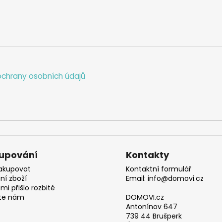
chrany osobních údajů
upování
Kontakty
akupovat
Kontaktní formulář
ní zboží
Email: info@domovi.cz
mi přišlo rozbité
te nám
DOMOVI.cz
Antonínov 647
739 44 Brušperk