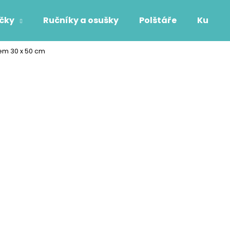
áčky
Ručníky a osušky
Polštáře
Kuchyň
tem 30 x 50 cm
Co potřebujete najít?
HLEDAT
Doporučujeme