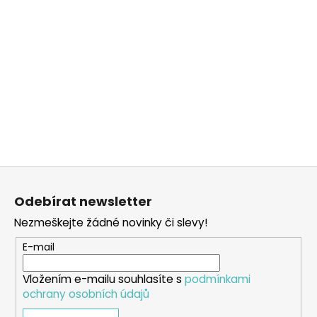
Z
á
Odebírat newsletter
p
Nezmeškejte žádné novinky či slevy!
a
t
E-mail
í
Vložením e-mailu souhlasíte s
podmínkami
ochrany osobních údajů