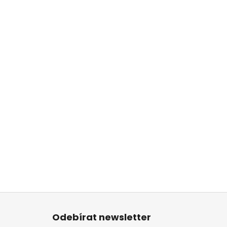
Z
á
Odebírat newsletter
p