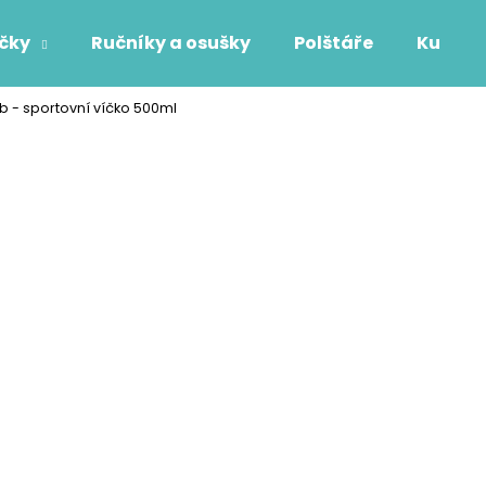
áčky
Ručníky a osušky
Polštáře
Kuchyň
b - sportovní víčko 500ml
Co potřebujete najít?
HLEDAT
Doporučujeme