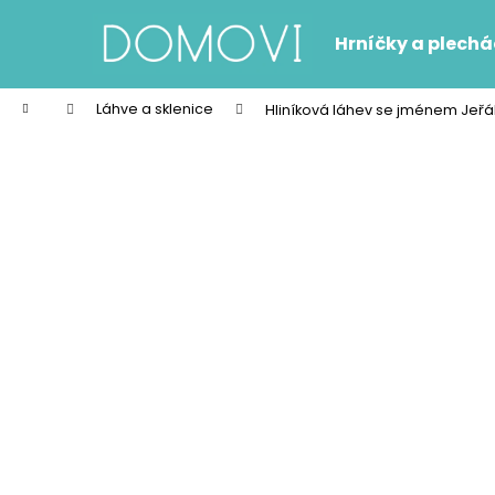
K
Přejít
na
o
Hrníčky a plech
obsah
Zpět
Zpět
š
do
do
í
Domů
Láhve a sklenice
Hliníková láhev se jménem Jeřá
k
obchodu
obchodu