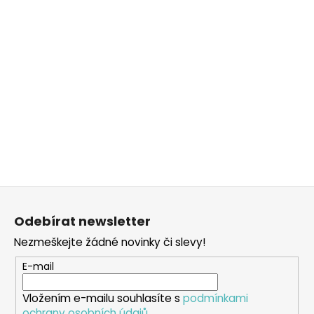
Z
á
Odebírat newsletter
p
Nezmeškejte žádné novinky či slevy!
a
t
E-mail
í
Vložením e-mailu souhlasíte s
podmínkami
ochrany osobních údajů