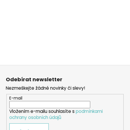
Z
á
Odebírat newsletter
p
Nezmeškejte žádné novinky či slevy!
a
t
E-mail
í
Vložením e-mailu souhlasíte s
podmínkami
ochrany osobních údajů