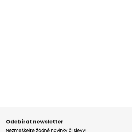
Z
á
Odebírat newsletter
p
Nezmeškejte žádné novinky či slevy!