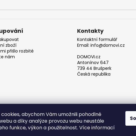
upování
Kontakty
akupovat
Kontaktní formulář
ní zboží
Email: info@domovi.cz
mi přišlo rozbité
te nám
DOMOVI.cz
Antonínov 647
739 44 Brušperk
Česká republika
 cookies, abychom Vám umožnili pohodlné
S
 webu a díky analýze provozu webu neustále
Obchodní podmínky
jeho funkce, výkon a použitelnost. Více informací