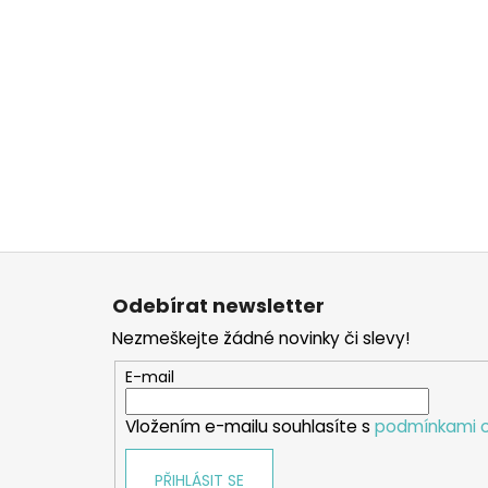
Z
á
Odebírat newsletter
p
Nezmeškejte žádné novinky či slevy!
a
t
E-mail
í
Vložením e-mailu souhlasíte s
podmínkami o
PŘIHLÁSIT SE