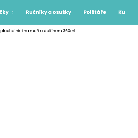
áčky
Ručníky a osušky
Polštáře
Kuchyň
 plachetnicí na moři a delfínem 360ml
Co potřebujete najít?
HLEDAT
Doporučujeme