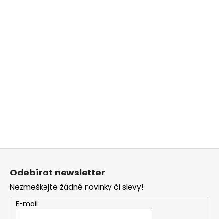
Z
á
Odebírat newsletter
p
Nezmeškejte žádné novinky či slevy!
a
t
E-mail
í