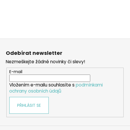
Z
á
Odebírat newsletter
p
Nezmeškejte žádné novinky či slevy!
a
t
E-mail
í
Vložením e-mailu souhlasíte s
podmínkami
ochrany osobních údajů
PŘIHLÁSIT SE