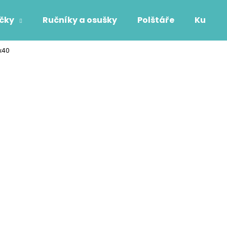
áčky
Ručníky a osušky
Polštáře
Kuchyň
x40
Co potřebujete najít?
HLEDAT
Doporučujeme