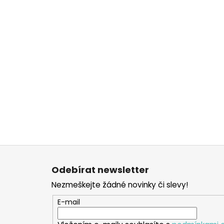
Z
á
Odebírat newsletter
p
Nezmeškejte žádné novinky či slevy!
a
t
E-mail
í