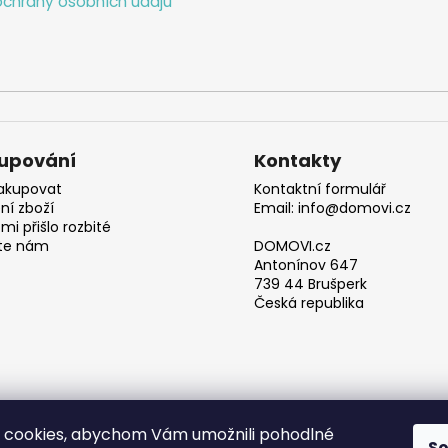
chrany osobních údajů
upování
Kontakty
akupovat
Kontaktní formulář
ní zboží
Email: info@domovi.cz
mi přišlo rozbité
te nám
DOMOVI.cz
Antonínov 647
739 44 Brušperk
Česká republika
 cookies, abychom Vám umožnili pohodlné
S