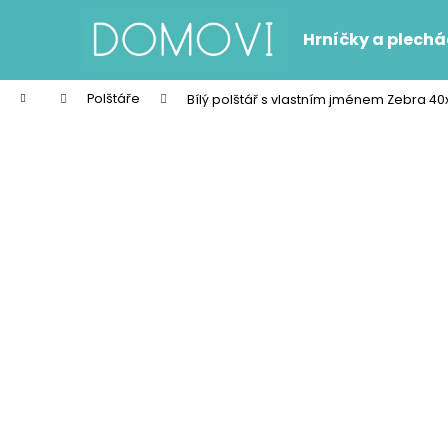
K
Přejít
na
o
Hrníčky a plech
obsah
Zpět
Zpět
š
do
do
í
Domů
Polštáře
Bílý polštář s vlastním jménem Zebra 40
k
obchodu
obchodu