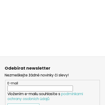
Z
á
Odebírat newsletter
p
Nezmeškejte žádné novinky či slevy!
a
t
E-mail
í
Vložením e-mailu souhlasíte s
podmínkami
ochrany osobních údajů