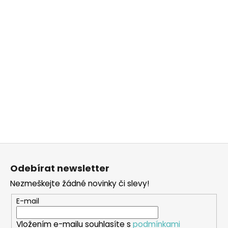
Z
á
Odebírat newsletter
p
Nezmeškejte žádné novinky či slevy!
a
t
E-mail
í
Vložením e-mailu souhlasíte s
podmínkami