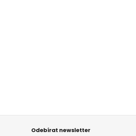
Z
á
Odebírat newsletter
p