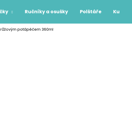
áčky
Ručníky a osušky
Polštáře
Kuchyň
a růžovým potápěčem 360ml
Co potřebujete najít?
HLEDAT
Doporučujeme