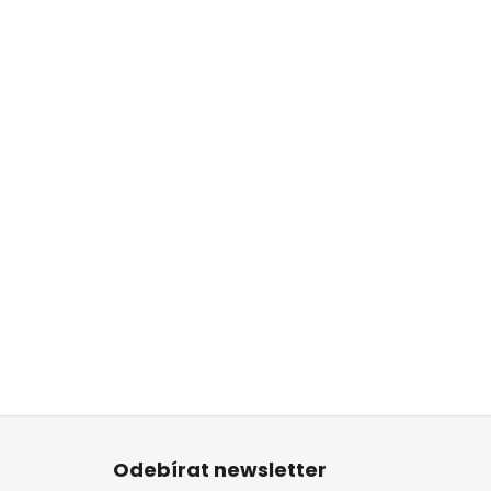
Z
á
Odebírat newsletter
p