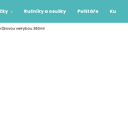
áčky
Ručníky a osušky
Polštáře
Kuchyň
 růžovou velrybou 360ml
Co potřebujete najít?
HLEDAT
Doporučujeme