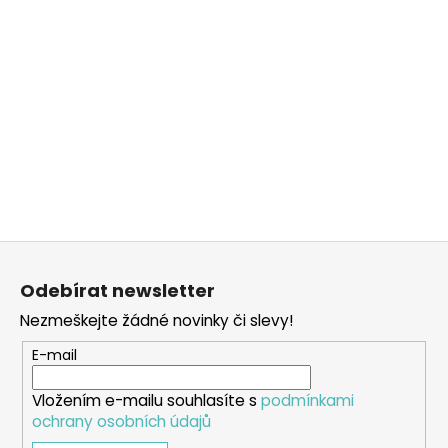
Z
á
Odebírat newsletter
p
Nezmeškejte žádné novinky či slevy!
a
t
E-mail
í
Vložením e-mailu souhlasíte s
podmínkami
ochrany osobních údajů