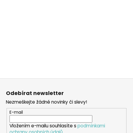
Z
á
Odebírat newsletter
p
Nezmeškejte žádné novinky či slevy!
a
t
E-mail
í
Vložením e-mailu souhlasíte s
podmínkami
ochrany osobních údajů