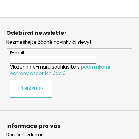
Z
á
Odebírat newsletter
p
Nezmeškejte žádné novinky či slevy!
a
t
E-mail
í
Vložením e-mailu souhlasíte s
podmínkami
ochrany osobních údajů
PŘIHLÁSIT SE
Informace pro vás
Doručení zdarma