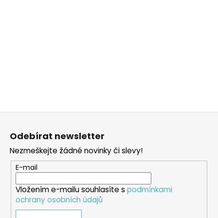
Z
á
Odebírat newsletter
p
Nezmeškejte žádné novinky či slevy!
a
t
E-mail
í
Vložením e-mailu souhlasíte s
podmínkami
ochrany osobních údajů