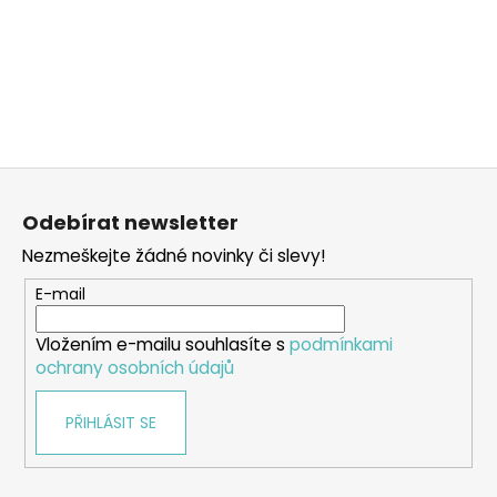
Z
á
Odebírat newsletter
p
Nezmeškejte žádné novinky či slevy!
a
t
E-mail
í
Vložením e-mailu souhlasíte s
podmínkami
ochrany osobních údajů
PŘIHLÁSIT SE