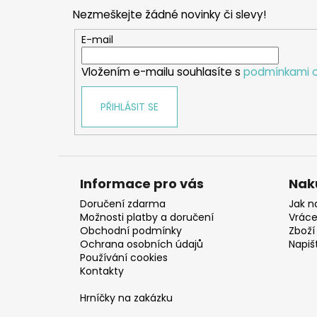
p
Nezmeškejte žádné novinky či slevy!
a
t
E-mail
í
Vložením e-mailu souhlasíte s
podmínkami o
PŘIHLÁSIT SE
Informace pro vás
Nak
Doručení zdarma
Jak n
Možnosti platby a doručení
Vráce
Obchodní podmínky
Zboží 
Ochrana osobních údajů
Napiš
Používání cookies
Kontakty
Hrníčky na zakázku