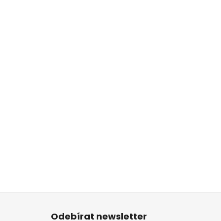
Z
á
Odebírat newsletter