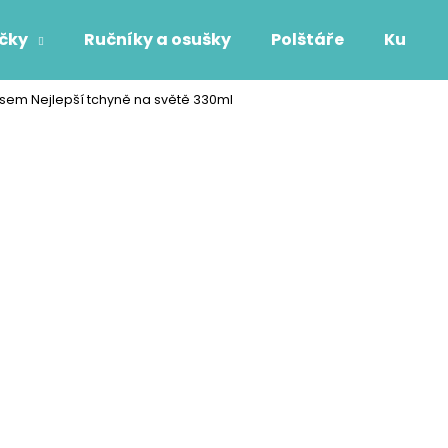
áčky
Ručníky a osušky
Polštáře
Kuchyň
pisem Nejlepší tchyně na světě 330ml
Co potřebujete najít?
HLEDAT
Doporučujeme