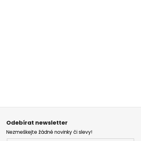
Z
á
Odebírat newsletter
p
Nezmeškejte žádné novinky či slevy!
a