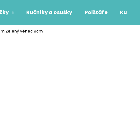
áčky
Ručníky a osušky
Polštáře
Kuchyň
nem Zelený věnec 9cm
Co potřebujete najít?
HLEDAT
Doporučujeme