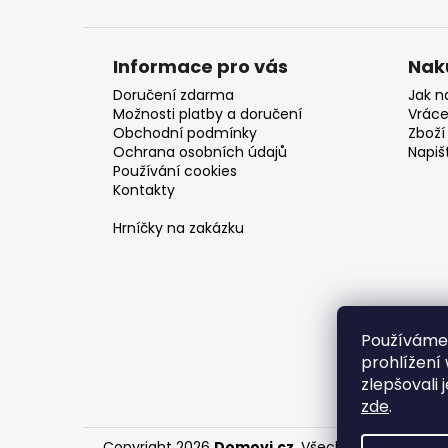
Informace pro vás
Nak
Doručení zdarma
Jak n
Možnosti platby a doručení
Vráce
Obchodní podmínky
Zboží 
Ochrana osobních údajů
Napiš
Používání cookies
Kontakty
Hrníčky na zakázku
Používáme
prohlížení
zlepšovali 
zde
.
Copyright 2026
Domovi.cz
. Všechna práva vyhr