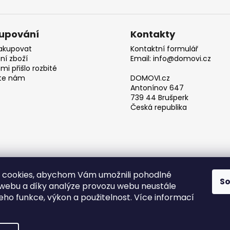
upování
Kontakty
akupovat
Kontaktní formulář
ní zboží
Email: info@domovi.cz
mi přišlo rozbité
te nám
DOMOVI.cz
Antonínov 647
739 44 Brušperk
Česká republika
 cookies, abychom Vám umožnili pohodlné
S
 webu a díky analýze provozu webu neustále
Obchodní podmínky
jeho funkce, výkon a použitelnost. Více informací
azena.