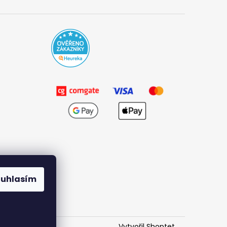
ouhlasím
Vytvořil Shoptet