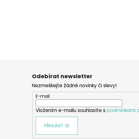
Z
á
Odebírat newsletter
p
Nezmeškejte žádné novinky či slevy!
a
t
E-mail
í
Vložením e-mailu souhlasíte s
podmínkami o
PŘIHLÁSIT SE