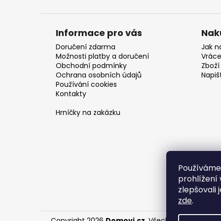
Informace pro vás
Nak
Doručení zdarma
Jak n
Možnosti platby a doručení
Vráce
Obchodní podmínky
Zboží 
Ochrana osobních údajů
Napiš
Používání cookies
Kontakty
Hrníčky na zakázku
Používáme
prohlížení
zlepšovali 
zde
.
Copyright 2026
Domovi.cz
. Všechna práva vyhr