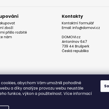
upování
Kontakty
akupovat
Kontaktní formulář
ní zboží
Email: info@domovi.cz
mi přišlo rozbité
te nám
DOMOVI.cz
Antonínov 647
739 44 Brušperk
Česká republika
 cookies, abychom Vám umožnili pohodlné
S
 webu a díky analýze provozu webu neustále
Obchodní podmínky
jeho funkce, výkon a použitelnost. Více informací
azena.