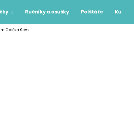
áčky
Ručníky a osušky
Polštáře
Kuchyň
nem Opička 9cm
Co potřebujete najít?
HLEDAT
Doporučujeme