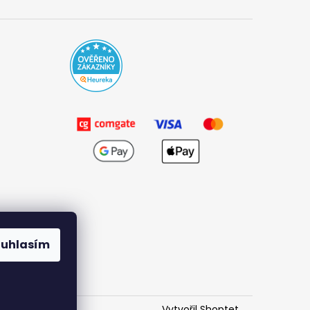
ouhlasím
Vytvořil Shoptet