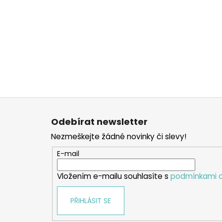
Z
á
Odebírat newsletter
p
Nezmeškejte žádné novinky či slevy!
a
t
E-mail
í
Vložením e-mailu souhlasíte s
podmínkami o
PŘIHLÁSIT SE