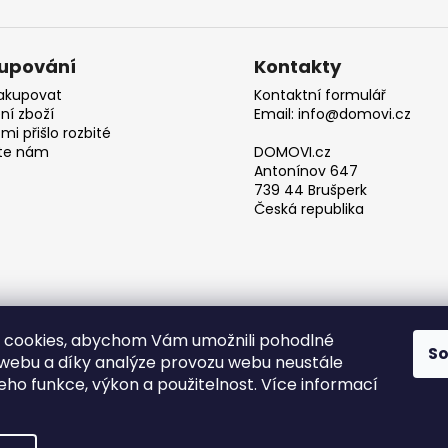
upování
Kontakty
akupovat
Kontaktní formulář
ní zboží
Email: info@domovi.cz
mi přišlo rozbité
te nám
DOMOVI.cz
Antonínov 647
739 44 Brušperk
Česká republika
 cookies, abychom Vám umožnili pohodlné
S
 webu a díky analýze provozu webu neustále
Obchodní podmínky
jeho funkce, výkon a použitelnost. Více informací
azena.