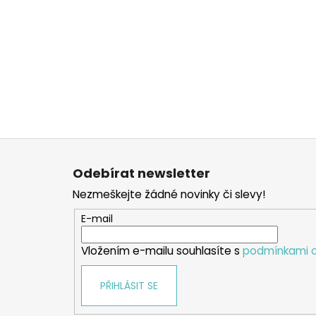
Z
á
Odebírat newsletter
p
Nezmeškejte žádné novinky či slevy!
a
t
E-mail
í
Vložením e-mailu souhlasíte s
podmínkami o
PŘIHLÁSIT SE