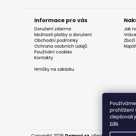
Informace pro vás
Nak
Doručení zdarma
Jak n
Možnosti platby a doručení
Vráce
Obchodní podmínky
Zboží 
Ochrana osobních údajů
Napiš
Používání cookies
Kontakty
Hrníčky na zakázku
Používáme
prohlížení
zlepšovali 
zde
.
Copyright 2026
Domovi.cz
. Všechna práva vyhr