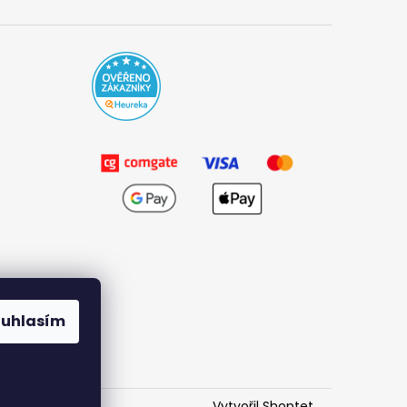
ouhlasím
Vytvořil Shoptet