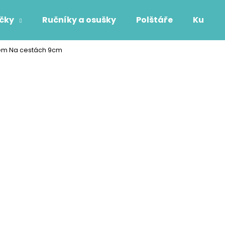
áčky
Ručníky a osušky
Polštáře
Kuchyň
nem Na cestách 9cm
Co potřebujete najít?
HLEDAT
Doporučujeme