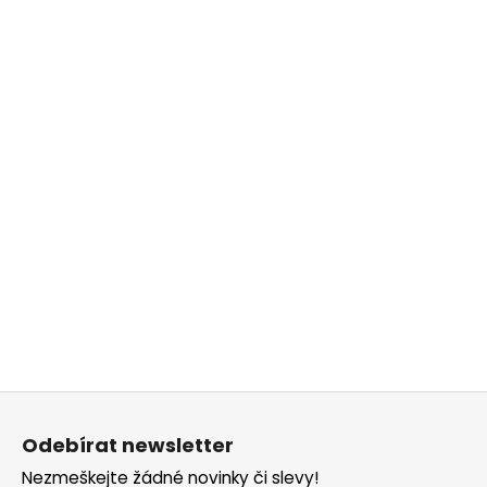
Z
á
Odebírat newsletter
p
Nezmeškejte žádné novinky či slevy!