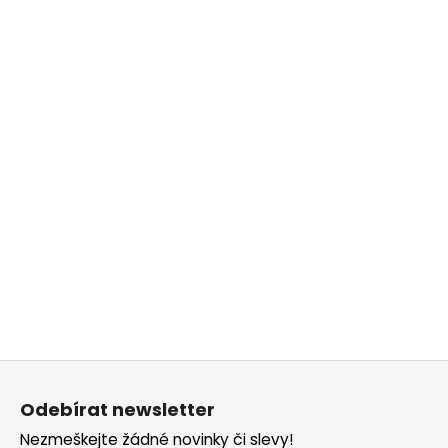
Z
á
Odebírat newsletter
p
Nezmeškejte žádné novinky či slevy!