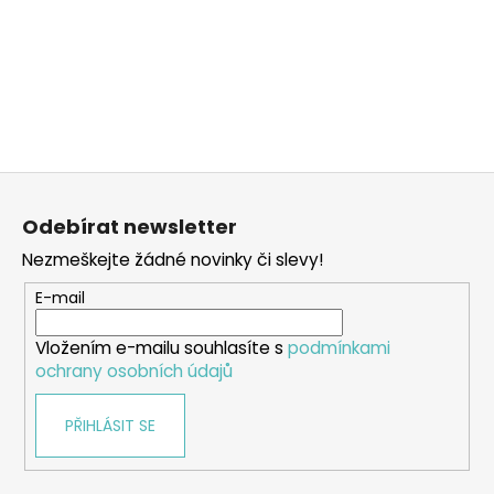
Z
á
Odebírat newsletter
p
Nezmeškejte žádné novinky či slevy!
a
t
E-mail
í
Vložením e-mailu souhlasíte s
podmínkami
ochrany osobních údajů
PŘIHLÁSIT SE