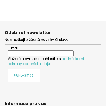
Z
á
Odebírat newsletter
p
Nezmeškejte žádné novinky či slevy!
a
t
E-mail
í
Vložením e-mailu souhlasíte s
podmínkami
ochrany osobních údajů
PŘIHLÁSIT SE
Informace pro vás