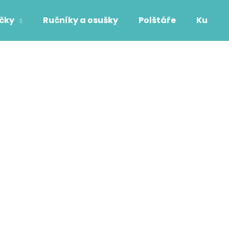
áčky
Ručníky a osušky
Polštáře
Kuchyň
Co potřebujete najít?
HLEDAT
Doporučujeme