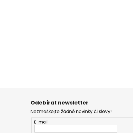
Z
á
Odebírat newsletter
p
Nezmeškejte žádné novinky či slevy!
a
t
E-mail
í