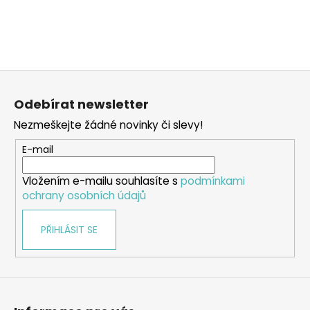
a
j
í
t
Z
?
á
Odebírat newsletter
p
Nezmeškejte žádné novinky či slevy!
a
t
E-mail
HLEDAT
í
Vložením e-mailu souhlasíte s
podmínkami
ochrany osobních údajů
D
PŘIHLÁSIT SE
o
p
o
r
u