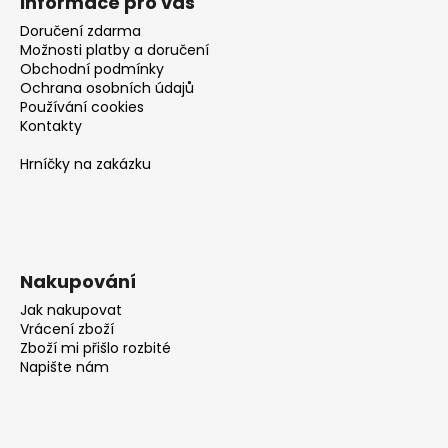
č
Informace pro vás
u
Doručení zdarma
j
Možnosti platby a doručení
e
Obchodní podmínky
m
Ochrana osobních údajů
Používání cookies
e
Kontakty
Hrníčky na zakázku
Nakupování
Jak nakupovat
Vrácení zboží
Zboží mi přišlo rozbité
Napište nám