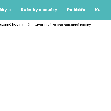
áčky
Ručníky a osušky
Polštáře
Kuchyň
stěnné hodiny
Čtvercové zelené nástěnné hodiny
Co potřebujete najít?
HLEDAT
Doporučujeme