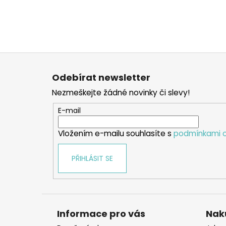
Z
á
Odebírat newsletter
p
Nezmeškejte žádné novinky či slevy!
a
t
E-mail
í
Vložením e-mailu souhlasíte s
podmínkami o
PŘIHLÁSIT SE
Informace pro vás
Nak