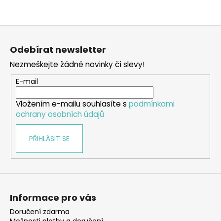
Z
á
Odebírat newsletter
p
Nezmeškejte žádné novinky či slevy!
a
t
E-mail
í
Vložením e-mailu souhlasíte s
podmínkami
ochrany osobních údajů
PŘIHLÁSIT SE
Informace pro vás
Doručení zdarma
Možnosti platby a doručení