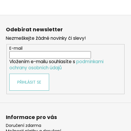
Z
á
Odebírat newsletter
p
Nezmeškejte žádné novinky či slevy!
a
t
E-mail
í
Vložením e-mailu souhlasíte s
podmínkami
ochrany osobních údajů
PŘIHLÁSIT SE
Informace pro vás
Doručení zdarma
Možnosti platby a doručení