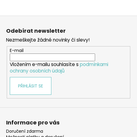
Z
á
Odebírat newsletter
p
Nezmeškejte žádné novinky či slevy!
a
t
E-mail
í
Vložením e-mailu souhlasíte s
podmínkami
ochrany osobních údajů
PŘIHLÁSIT SE
Informace pro vás
Doručení zdarma
Možnosti platby a doručení