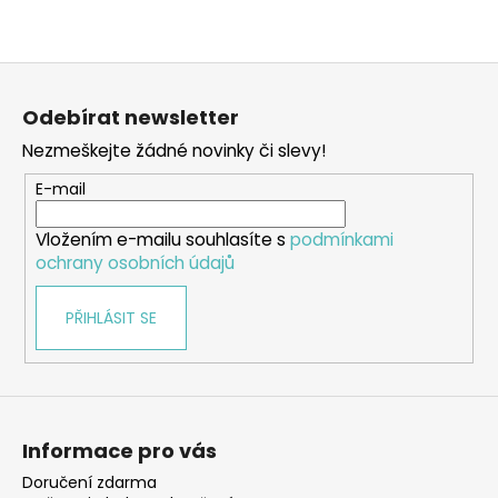
Z
á
Odebírat newsletter
p
Nezmeškejte žádné novinky či slevy!
a
t
E-mail
í
Vložením e-mailu souhlasíte s
podmínkami
ochrany osobních údajů
PŘIHLÁSIT SE
Informace pro vás
Doručení zdarma