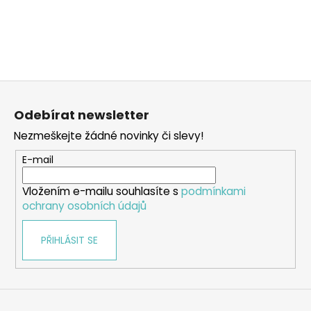
Z
á
Odebírat newsletter
p
Nezmeškejte žádné novinky či slevy!
a
t
E-mail
í
Vložením e-mailu souhlasíte s
podmínkami
ochrany osobních údajů
PŘIHLÁSIT SE