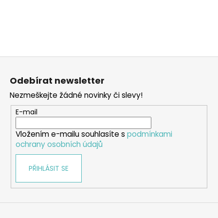
Z
á
Odebírat newsletter
p
Nezmeškejte žádné novinky či slevy!
a
t
E-mail
í
Vložením e-mailu souhlasíte s
podmínkami
ochrany osobních údajů
PŘIHLÁSIT SE