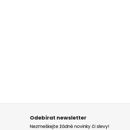
Z
á
Odebírat newsletter
p
Nezmeškejte žádné novinky či slevy!
a