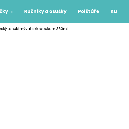
áčky
Ručníky a osušky
Polštáře
Kuchyň
ský tanuki mýval s kloboukem 360ml
Co potřebujete najít?
HLEDAT
Doporučujeme