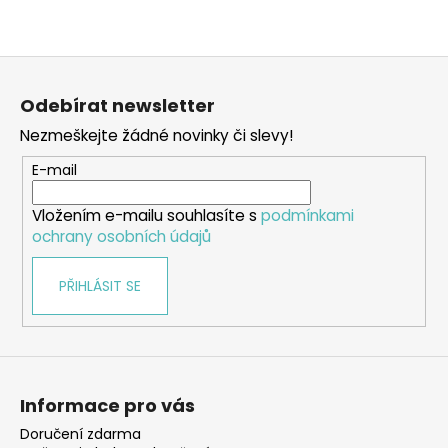
Z
á
Odebírat newsletter
p
Nezmeškejte žádné novinky či slevy!
a
t
E-mail
í
Vložením e-mailu souhlasíte s
podmínkami
ochrany osobních údajů
PŘIHLÁSIT SE
Informace pro vás
Doručení zdarma