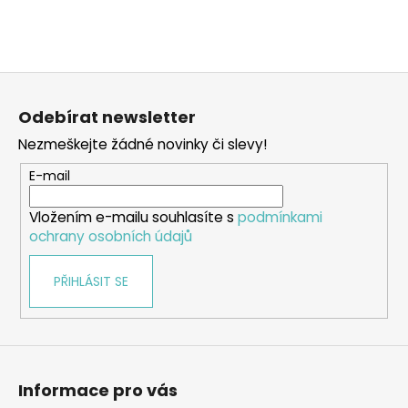
Z
á
Odebírat newsletter
p
Nezmeškejte žádné novinky či slevy!
a
t
E-mail
í
Vložením e-mailu souhlasíte s
podmínkami
ochrany osobních údajů
PŘIHLÁSIT SE
Informace pro vás