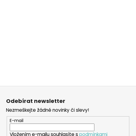
Z
á
Odebírat newsletter
p
Nezmeškejte žádné novinky či slevy!
a
t
E-mail
í
Vložením e-mailu souhlasíte s
podmínkami