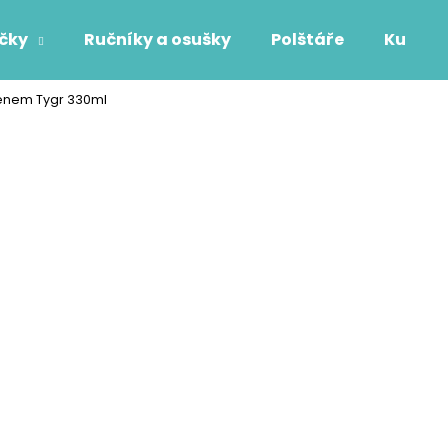
áčky
Ručníky a osušky
Polštáře
Kuchyň
ménem Tygr 330ml
Co potřebujete najít?
HLEDAT
Doporučujeme