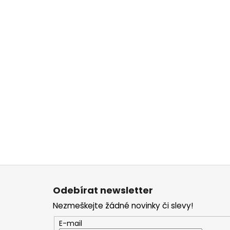
Z
á
Odebírat newsletter
p
Nezmeškejte žádné novinky či slevy!
a
t
E-mail