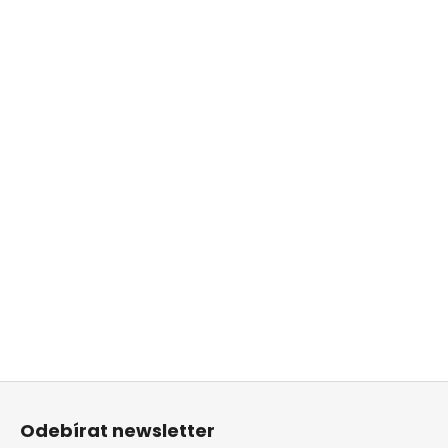
Z
á
Odebírat newsletter
p