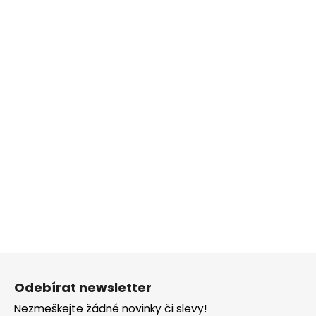
Z
á
Odebírat newsletter
p
Nezmeškejte žádné novinky či slevy!