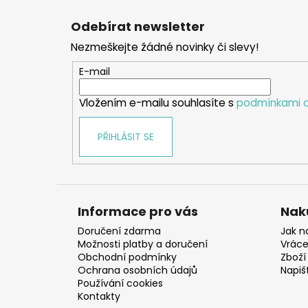
Z
á
Odebírat newsletter
p
Nezmeškejte žádné novinky či slevy!
a
t
E-mail
í
Vložením e-mailu souhlasíte s
podmínkami o
PŘIHLÁSIT SE
Informace pro vás
Nak
Doručení zdarma
Jak n
Možnosti platby a doručení
Vráce
Obchodní podmínky
Zboží 
Ochrana osobních údajů
Napiš
Používání cookies
Kontakty