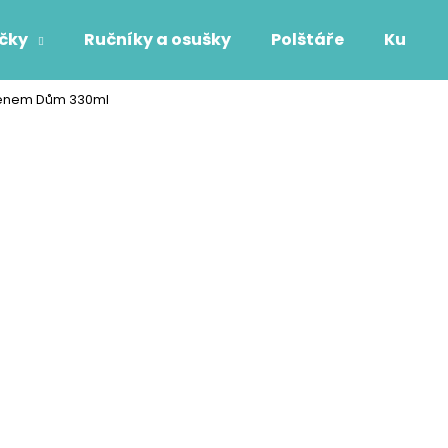
áčky
Ručníky a osušky
Polštáře
Kuchyň
jménem Dům 330ml
Co potřebujete najít?
HLEDAT
Doporučujeme