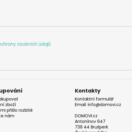
chrany osobních údajů
upování
Kontakty
akupovat
Kontaktní formulář
ní zboží
Email: info@domovi.cz
mi přišlo rozbité
te nám
DOMOVI.cz
Antonínov 647
739 44 Brušperk