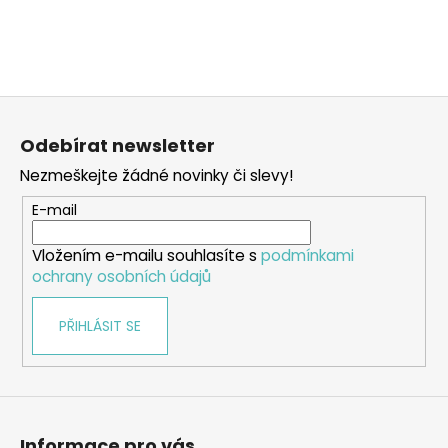
Z
á
Odebírat newsletter
p
Nezmeškejte žádné novinky či slevy!
a
t
E-mail
í
Vložením e-mailu souhlasíte s
podmínkami
ochrany osobních údajů
PŘIHLÁSIT SE
Informace pro vás