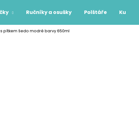
áčky
Ručníky a osušky
Polštáře
Kuchyň
 s pítkem šedo modré barvy 650ml
Co potřebujete najít?
HLEDAT
Doporučujeme