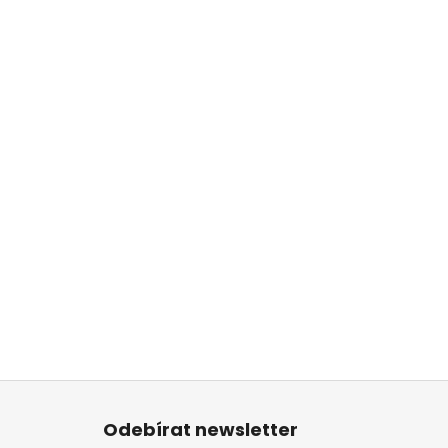
Z
á
Odebírat newsletter
p