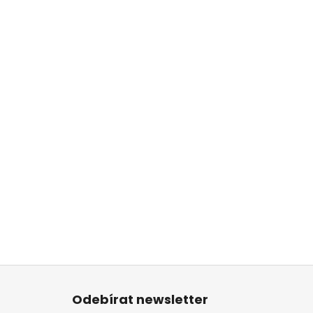
Z
á
Odebírat newsletter
p