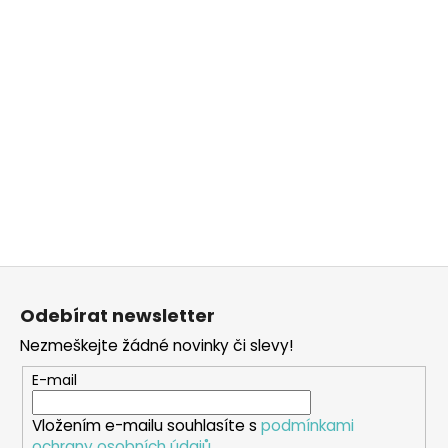
Z
á
Odebírat newsletter
p
Nezmeškejte žádné novinky či slevy!
a
t
E-mail
í
Vložením e-mailu souhlasíte s
podmínkami
ochrany osobních údajů